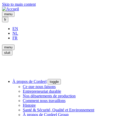
Skip to main content
menu
fr
EN
NL
FR
menu
sluit
À propos de Cordeel
toggle
Ce que nous faisons
Entrepreneuriat durable
Nos départements de production
Comment nous travaillons
Histoire
Santé & Sécurité, Qualité et Environnement
À propos de Cordeel Group